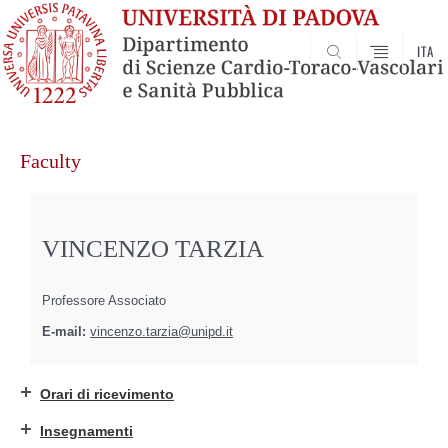
ITA
SEARCH
Vai
al
Faculty
contenuto
VINCENZO TARZIA
Professore Associato
E-mail:
vincenzo.tarzia@unipd.it
Orari di ricevimento
Insegnamenti