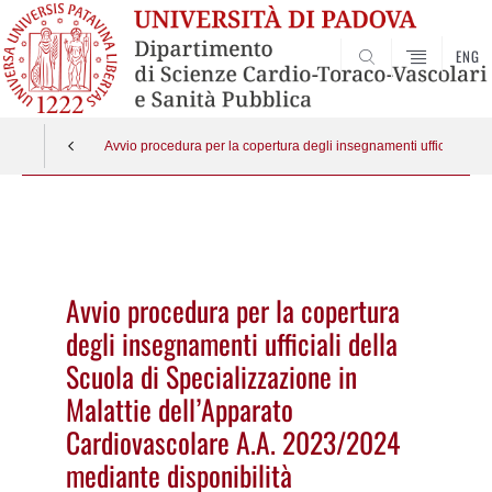
ENG
SEARCH
Avvio procedura per la copertura degli insegnamenti ufficiali del
Vai
al
contenuto
Avvio procedura per la copertura
degli insegnamenti ufficiali della
Scuola di Specializzazione in
Malattie dell’Apparato
Cardiovascolare A.A. 2023/2024
mediante disponibilità