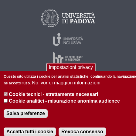
Impostazioni privacy
Questo sito utilizza i cookie per analisi statistiche: continuando la navigazion
No, vorrei maggiori informazioni
ne accetti l'uso.
© 2026 Università di Padova - Tutti i diritti riservati
P.I. 00742430283 C.F. 80006480281
Cookie tecnici - strettamente necessari
Cookie analitici - misurazione anonima audience
Privacy policy
Informazioni su questo sito
Salva preferenze
Accetta tutti i cookie
Revoca consenso