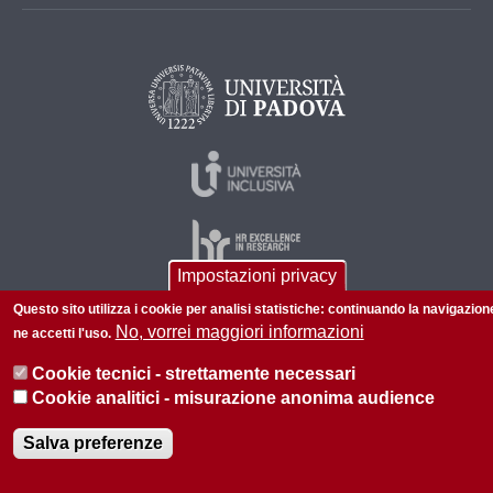
Impostazioni privacy
Questo sito utilizza i cookie per analisi statistiche: continuando la navigazion
No, vorrei maggiori informazioni
ne accetti l'uso.
© 2026 Università di Padova - Tutti i diritti riservati
P.I. 00742430283 C.F. 80006480281
Cookie tecnici - strettamente necessari
Cookie analitici - misurazione anonima audience
Privacy policy
Informazioni su questo sito
Salva preferenze