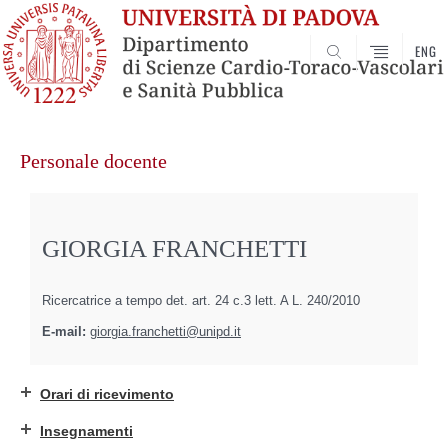
ENG
SEARCH
Vai
al
Personale docente
contenuto
GIORGIA FRANCHETTI
Ricercatrice a tempo det. art. 24 c.3 lett. A L. 240/2010
E-mail:
giorgia.franchetti@unipd.it
Orari di ricevimento
Insegnamenti