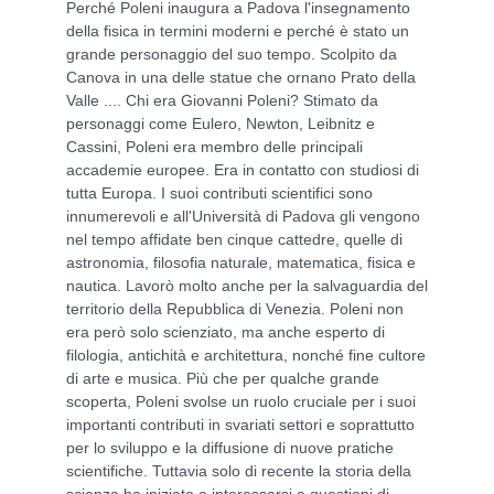
Perché Poleni inaugura a Padova l'insegnamento
della fisica in termini moderni e perché è stato un
grande personaggio del suo tempo. Scolpito da
Canova in una delle statue che ornano Prato della
Valle .... Chi era Giovanni Poleni? Stimato da
personaggi come Eulero, Newton, Leibnitz e
Cassini, Poleni era membro delle principali
accademie europee. Era in contatto con studiosi di
tutta Europa. I suoi contributi scientifici sono
innumerevoli e all'Università di Padova gli vengono
nel tempo affidate ben cinque cattedre, quelle di
astronomia, filosofia naturale, matematica, fisica e
nautica. Lavorò molto anche per la salvaguardia del
territorio della Repubblica di Venezia. Poleni non
era però solo scienziato, ma anche esperto di
filologia, antichità e architettura, nonché fine cultore
di arte e musica. Più che per qualche grande
scoperta, Poleni svolse un ruolo cruciale per i suoi
importanti contributi in svariati settori e soprattutto
per lo sviluppo e la diffusione di nuove pratiche
scientifiche. Tuttavia solo di recente la storia della
scienza ha iniziato a interessarsi a questioni di