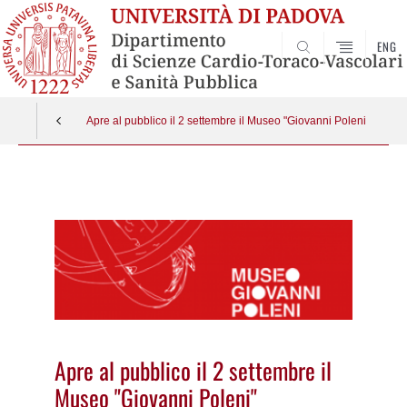
ENG
SEARCH
Apre al pubblico il 2 settembre il Museo "Giovanni Poleni"
Vai
al
contenuto
Apre al pubblico il 2 settembre il
Museo "Giovanni Poleni"