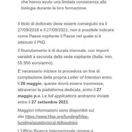
che hanno avuto una limitata conoscenza alla
biologia durante la loro formazione.
Il titolo di dottorato deve essere conseguito tra il
27/09/2018 e il 27/09/2021; non è possibile indicare
come Paese ospitante il Paese nel quale si è
ottenuto il PhD.
Il finanziamento è di durata triennale, con importi
variabili a seconda della sede ospitante (Italia: min.
55.956 euro/anno).
E’ necessario iniziare la procedura on line di
compilazione della propria
Letter of Intention
entro
il
26 maggio
; questa dovrà essere trasmessa,
attraverso la piattaforma dedicata, entro il
27
maggio p.v.
Le
full applications
andranno inviate
entro il
27 settembre 2021
.
Maggiori informazioni sono disponibili sul
sito
https://www.hfsp.org/funding/hfsp-
funding/postdoctoral-fellowships
.
L'Ufficio Ricerca Internazionale rimane a