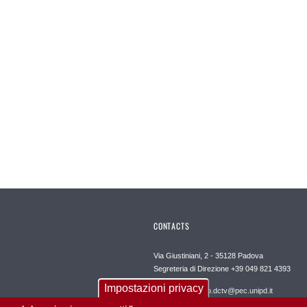
CONTACTS
Via Giustiniani, 2 - 35128 Padova
Segreteria di Direzione +39 049 821 4393
Impostazioni privacy
PEC dipartimento.dctv@pec.unipd.it