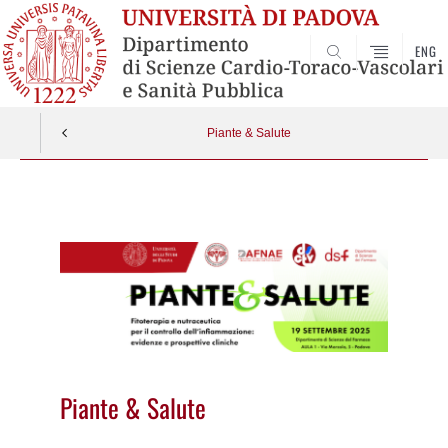
ENG
SEARCH
Piante & Salute
Vai
al
contenuto
Piante & Salute