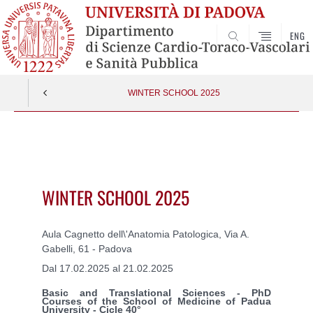
ENG
SEARCH
WINTER SCHOOL 2025
Vai
al
contenuto
WINTER SCHOOL 2025
Aula Cagnetto dell\'Anatomia Patologica, Via A.
Gabelli, 61 - Padova
Dal 17.02.2025 al 21.02.2025
Basic and Translational Sciences - PhD
Courses of the School of Medicine of Padua
University - Cicle 40°