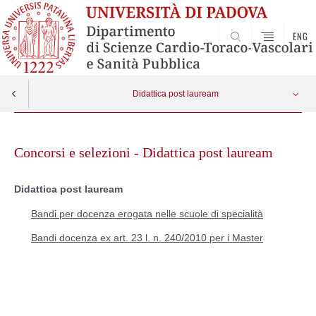
ENG
SEARCH
Didattica post lauream
Skip
Bandi per docenza erogata nelle scuole di specialità
Apri menu
to
Concorsi e selezioni - Didattica post lauream
content
Bandi docenza ex art. 23 l. n. 240/2010 per i Master
Didattica post lauream
Bandi per docenza erogata nelle scuole di specialità
Bandi docenza ex art. 23 l. n. 240/2010 per i Master