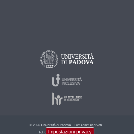
© 2026 Università di Padova - Tutti i diritti riservati
Impostazioni privacy
P.I. 00742430283 C.F. 80006480281