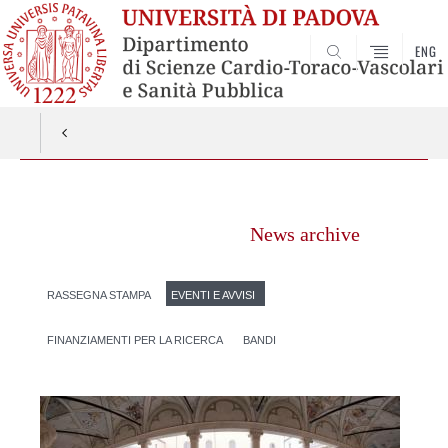
ENG
SEARCH
Vai
al
News archive
contenuto
RASSEGNA STAMPA
EVENTI E AVVISI
FINANZIAMENTI PER LA RICERCA
BANDI