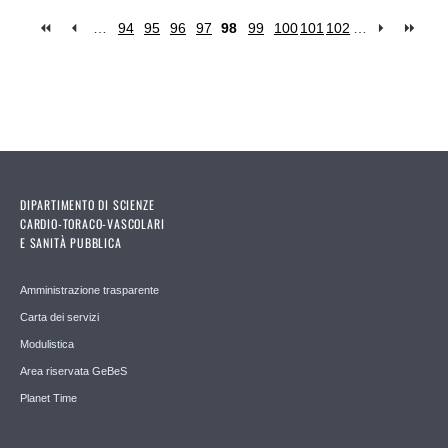
…
94
95
96
97
98
99
100
101
102
…
Pages
DIPARTIMENTO DI SCIENZE
CARDIO-TORACO-VASCOLARI
E SANITÀ PUBBLICA
Amministrazione trasparente
Carta dei servizi
Modulistica
Area riservata GeBeS
Planet Time