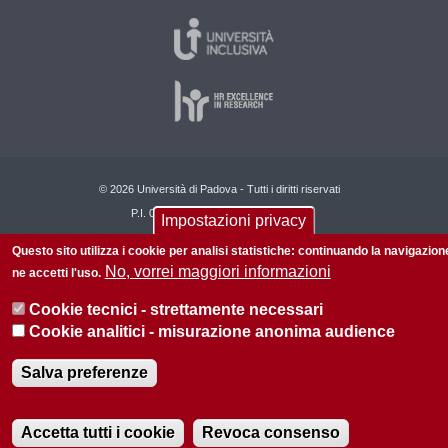
© 2026 Università di Padova - Tutti i diritti riservati
P.I. 00742430283 C.F. 80006480281
Impostazioni privacy
Privacy policy
Informazioni su questo sito
Questo sito utilizza i cookie per analisi statistiche: continuando la navigazion
No, vorrei maggiori informazioni
ne accetti l'uso.
Cookie tecnici - strettamente necessari
Cookie analitici - misurazione anonima audience
Salva preferenze
Accetta tutti i cookie
Revoca consenso