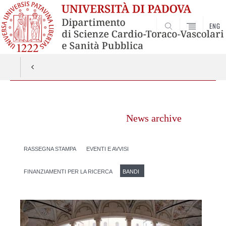
ENG
SEARCH
Vai
al
News archive
contenuto
RASSEGNA STAMPA
EVENTI E AVVISI
FINANZIAMENTI PER LA RICERCA
BANDI