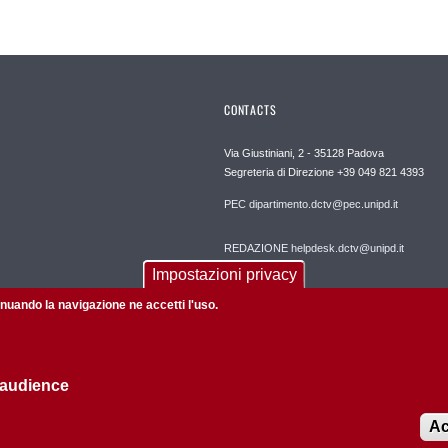
CONTACTS
Via Giustiniani, 2 - 35128 Padova
Segreteria di Direzione +39 049 821 4393
PEC dipartimento.dctv@pec.unipd.it
REDAZIONE helpdesk.dctv@unipd.it
Impostazioni privacy
tinuando la navigazione ne accetti l'uso.
 audience
Privacy policy
Informazioni su questo sito
Ac