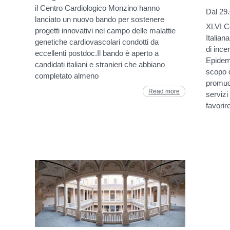
il Centro Cardiologico Monzino hanno
Dal 29
lanciato un nuovo bando per sostenere
XLVI C
progetti innovativi nel campo delle malattie
Italian
genetiche cardiovascolari condotti da
di ince
eccellenti postdoc.Il bando è aperto a
Epidem
candidati italiani e stranieri che abbiano
scopo d
completato almeno
promuov
Read more
servizi
favorire