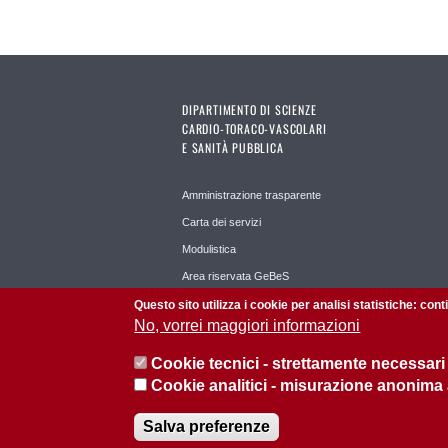
DIPARTIMENTO DI SCIENZE
CARDIO-TORACO-VASCOLARI
E SANITÀ PUBBLICA
Amministrazione trasparente
Carta dei servizi
Modulistica
Area riservata GeBeS
Planet Time
Questo sito utilizza i cookie per analisi statistiche: con
No, vorrei maggiori informazioni
Cookie tecnici - strettamente necessari
Cookie analitici - misurazione anonima
© 2026 Università di Padova - Tutti i diritti riservati
Salva preferenze
P.I. 00742430283 C.F. 80006480281