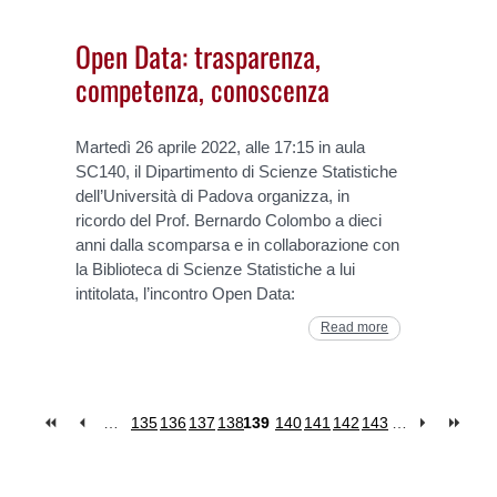
Open Data: trasparenza,
competenza, conoscenza
Martedì 26 aprile 2022, alle 17:15 in aula
SC140, il Dipartimento di Scienze Statistiche
dell’Università di Padova organizza, in
ricordo del Prof. Bernardo Colombo a dieci
anni dalla scomparsa e in collaborazione con
la Biblioteca di Scienze Statistiche a lui
intitolata, l’incontro Open Data:
Read more
…
135
136
137
138
139
140
141
142
143
…