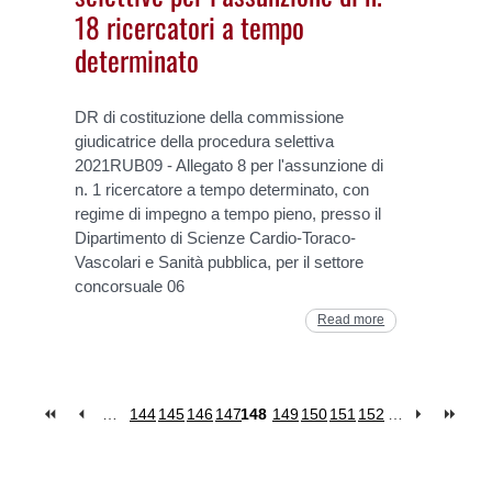
18 ricercatori a tempo
determinato
DR di costituzione della commissione
giudicatrice della procedura selettiva
2021RUB09 - Allegato 8 per l'assunzione di
n. 1 ricercatore a tempo determinato, con
regime di impegno a tempo pieno, presso il
Dipartimento di Scienze Cardio-Toraco-
Vascolari e Sanità pubblica, per il settore
concorsuale 06
Read more
…
144
145
146
147
148
149
150
151
152
…