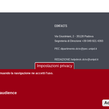
CONTACTS
Via Giustiniani, 2 - 35128 Padova
Segreteria di Direzione +39 049 821 4393
PEC dipartimento.dctv@pec.unipd.it
REDAZIONE helpdesk.dctv@unipd.it
Impostazioni privacy
tinuando la navigazione ne accetti l'uso.
 audience
Privacy policy
Informazioni su questo sito
Ac