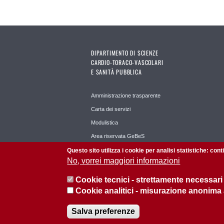
DIPARTIMENTO DI SCIENZE
CARDIO-TORACO-VASCOLARI
E SANITÀ PUBBLICA
Amministrazione trasparente
Carta dei servizi
Modulistica
Area riservata GeBeS
Planet Time
Questo sito utilizza i cookie per analisi statistiche: con
No, vorrei maggiori informazioni
Cookie tecnici - strettamente necessari
Cookie analitici - misurazione anonima
© 2026 Università di Padova - Tutti i diritti riservati
Salva preferenze
P.I. 00742430283 C.F. 80006480281