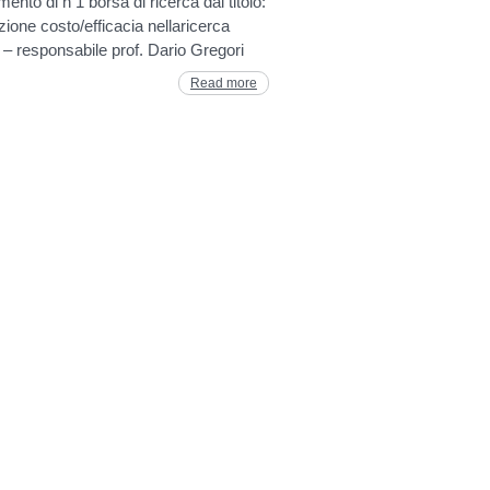
mento di n 1 borsa di ricerca dal titolo:
zione costo/efficacia nellaricerca
” – responsabile prof. Dario Gregori
Read more