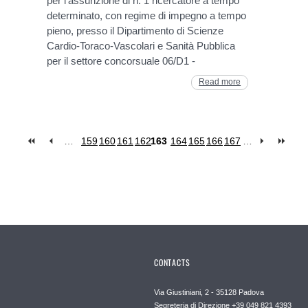
per l'assunzione di n. 1 ricercatore a tempo
determinato, con regime di impegno a tempo
pieno, presso il Dipartimento di Scienze
Cardio-Toraco-Vascolari e Sanità Pubblica
per il settore concorsuale 06/D1 -
Read more
…
159
160
161
162
163
164
165
166
167
…
CONTACTS
Via Giustiniani, 2 - 35128 Padova
Segreteria di Direzione +39 049 821 4393