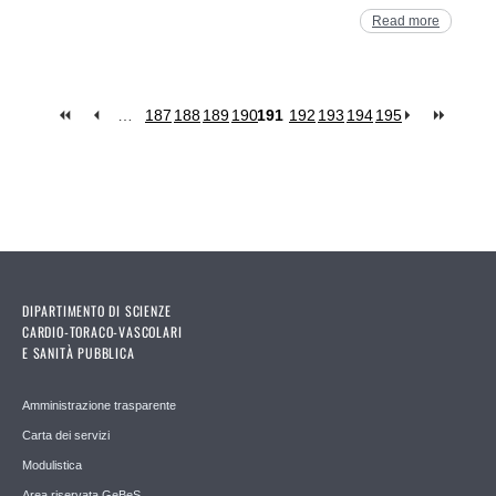
Read more
…
187
188
189
190
191
192
193
194
195
Pages
DIPARTIMENTO DI SCIENZE
CARDIO-TORACO-VASCOLARI
E SANITÀ PUBBLICA
Amministrazione trasparente
Carta dei servizi
Modulistica
Area riservata GeBeS