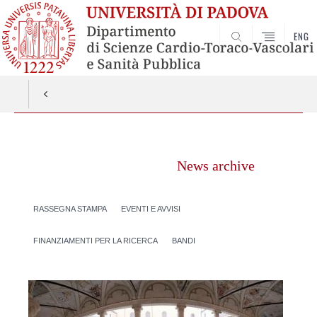
ENG
SEARCH
Vai
al
News archive
contenuto
RASSEGNA STAMPA
EVENTI E AVVISI
FINANZIAMENTI PER LA RICERCA
BANDI