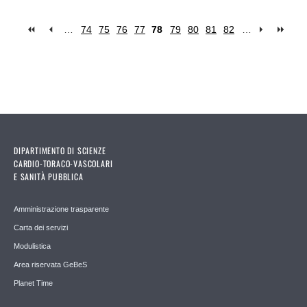
…
74
75
76
77
78
79
80
81
82
…
Pages
DIPARTIMENTO DI SCIENZE
CARDIO-TORACO-VASCOLARI
E SANITÀ PUBBLICA
Amministrazione trasparente
Carta dei servizi
Modulistica
Area riservata GeBeS
Planet Time