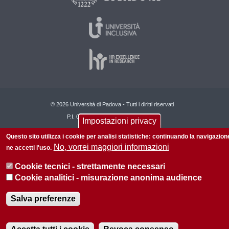
© 2026 Università di Padova - Tutti i diritti riservati
P.I. 00742430283 C.F. 80006480281
Impostazioni privacy
Privacy policy
Informazioni su questo sito
Questo sito utilizza i cookie per analisi statistiche: continuando la navigazion
No, vorrei maggiori informazioni
ne accetti l'uso.
Cookie tecnici - strettamente necessari
Cookie analitici - misurazione anonima audience
Salva preferenze