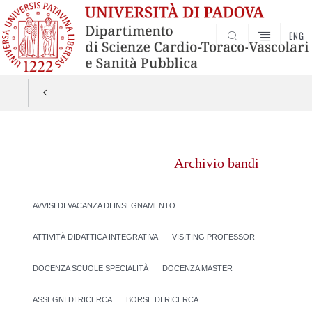
ENG
SEARCH
Vai
al
Archivio bandi
contenuto
AVVISI DI VACANZA DI INSEGNAMENTO
ATTIVITÀ DIDATTICA INTEGRATIVA
VISITING PROFESSOR
DOCENZA SCUOLE SPECIALITÀ
DOCENZA MASTER
ASSEGNI DI RICERCA
BORSE DI RICERCA