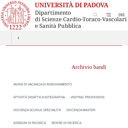
ENG
SEARCH
Vai
al
Archivio bandi
contenuto
AVVISI DI VACANZA DI INSEGNAMENTO
ATTIVITÀ DIDATTICA INTEGRATIVA
VISITING PROFESSOR
DOCENZA SCUOLE SPECIALITÀ
DOCENZA MASTER
ASSEGNI DI RICERCA
BORSE DI RICERCA