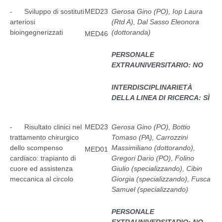
- Sviluppo di sostituti
MED23
Gerosa Gino (PO), Iop Laura
arteriosi
(Rtd A), Dal Sasso Eleonora
bioingegnerizzati
(dottoranda)
MED46
PERSONALE
EXTRAUNIVERSITARIO: NO
INTERDISCIPLINARIETÀ
DELLA LINEA DI RICERCA: SÌ
- Risultato clinici nel
MED23
Gerosa Gino (PO), Bottio
trattamento chirurgico
Tomaso (PA), Carrozzini
dello scompenso
Massimiliano (dottorando),
MED01
cardiaco: trapianto di
Gregori Dario (PO), Folino
cuore ed assistenza
Giulio (specializzando), Cibin
meccanica al circolo
Giorgia (specializzando), Fusca
Samuel (specializzando)
PERSONALE
EXTRAUNIVERSITARIO: NO