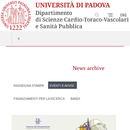
ENG
SEARCH
Vai
al
News archive
contenuto
RASSEGNA STAMPA
EVENTI E AVVISI
FINANZIAMENTI PER LA RICERCA
BANDI