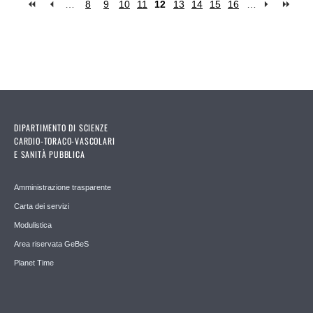
…
8
9
10
11
12
13
14
15
16
…
Pages
DIPARTIMENTO DI SCIENZE
CARDIO-TORACO-VASCOLARI
E SANITÀ PUBBLICA
Amministrazione trasparente
Carta dei servizi
Modulistica
Area riservata GeBeS
Planet Time