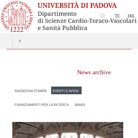
ENG
SEARCH
Vai
al
News archive
contenuto
RASSEGNA STAMPA
EVENTI E AVVISI
FINANZIAMENTI PER LA RICERCA
BANDI