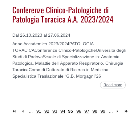
Conferenze Clinico-Patologiche di
Patologia Toracica A.A. 2023/2024
Dal 26.10.2023 al 27.06.2024
Anno Accademico 2023/2024PATOLOGIA
TORACICAConferenze Clinico-PatologicheUniversità degli
Studi di PadovaScuole di Specializzazione in: Anatomia
Patologica, Malattie dell’ Apparato Respiratorio, Chirurgia
ToracicaCorso di Dottorato di Ricerca in Medicina
Specialistica Traslazionale “G.B. Morgagni”26
Read more
…
91
92
93
94
95
96
97
98
99
…
Pages