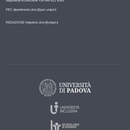
Segreteria di Direzione +39 049 821 4393
PEC dipartimento.dctv@pec.unipd.it
REDAZIONE helpdesk.dctv@unipd.it