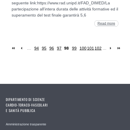
seguente link:https://www.rad.unipd.it/FAD_DIMED/La
partecipazione all'intera durata delle attività formative ed il
superamento del test finale garantirà 5,6
Read more
…
94
95
96
97
98
99
100
101
102
…
Pages
DIPARTIMENTO DI SCIENZE
CARDIO-TORACO-VASCOLARI
E SANITÀ PUBBLICA
Amministrazione trasparente