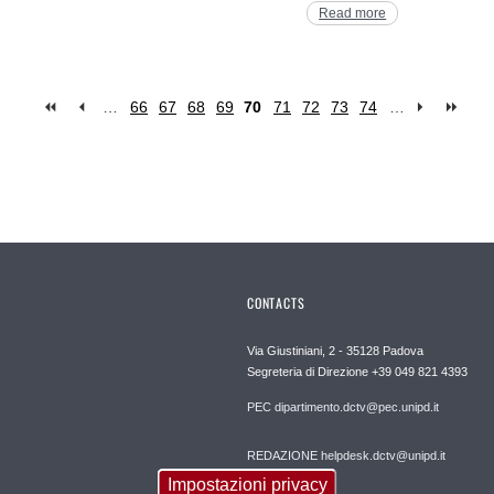
Read more
…
66
67
68
69
70
71
72
73
74
…
CONTACTS
Via Giustiniani, 2 - 35128 Padova
Segreteria di Direzione +39 049 821 4393
PEC dipartimento.dctv@pec.unipd.it
REDAZIONE helpdesk.dctv@unipd.it
Impostazioni privacy