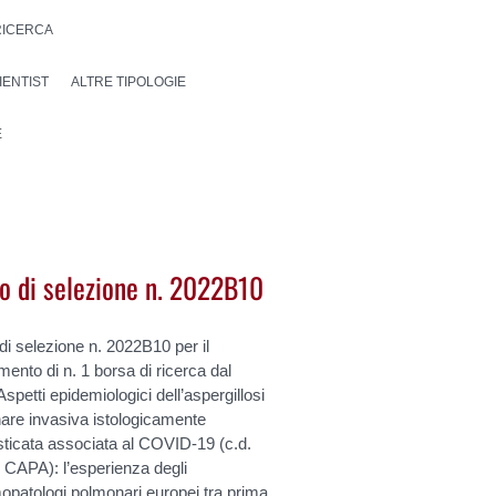
RICERCA
IENTIST
ALTRE TIPOLOGIE
E
o di selezione n. 2022B10
i selezione n. 2022B10 per il
mento di n. 1 borsa di ricerca dal
“Aspetti epidemiologici dell’aspergillosi
are invasiva istologicamente
ticata associata al COVID-19 (c.d.
 CAPA): l’esperienza degli
opatologi polmonari europei tra prima