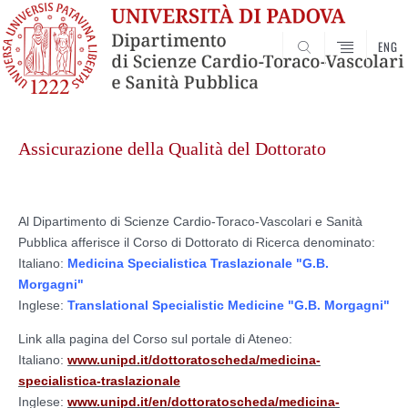
ENG
SEARCH
Skip
to
Assicurazione della Qualità del Dottorato
content
Al Dipartimento di Scienze Cardio-Toraco-Vascolari e Sanità
Pubblica afferisce il Corso di Dottorato di Ricerca denominato:
Italiano:
Medicina Specialistica Traslazionale "G.B.
Morgagni"
Inglese:
Translational Specialistic Medicine "G.B. Morgagni"
Link alla pagina del Corso sul portale di Ateneo:
Italiano:
www.unipd.it/dottoratoscheda/medicina-
specialistica-traslazionale
Inglese:
www.unipd.it/en/dottoratoscheda/medicina-