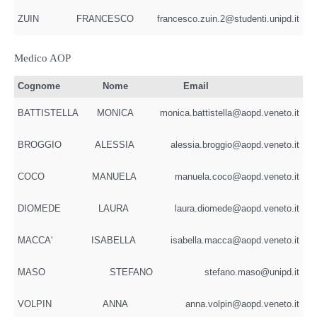
ZUIN
FRANCESCO
francesco.zuin.2@studenti.unipd.it
Medico AOP
Cognome
Nome
Email
BATTISTELLA
MONICA
monica.battistella@aopd.veneto.it
BROGGIO
ALESSIA
alessia.broggio@aopd.veneto.it
COCO
MANUELA
manuela.coco@aopd.veneto.it
DIOMEDE
LAURA
laura.diomede@aopd.veneto.it
MACCA'
ISABELLA
isabella.macca@aopd.veneto.it
MASO
STEFANO
stefano.maso@unipd.it
VOLPIN
ANNA
anna.volpin@aopd.veneto.it