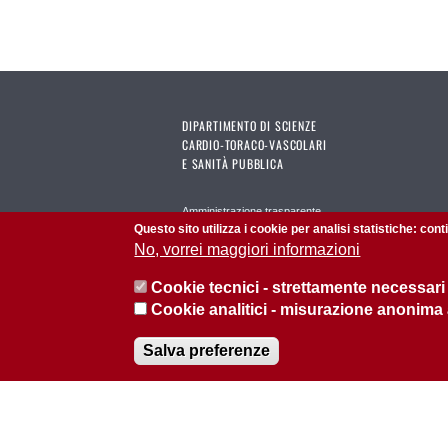
DIPARTIMENTO DI SCIENZE
CARDIO-TORACO-VASCOLARI
E SANITÀ PUBBLICA
Amministrazione trasparente
Questo sito utilizza i cookie per analisi statistiche: con
Carta dei servizi
No, vorrei maggiori informazioni
Modulistica
Cookie tecnici - strettamente necessari
Area riservata GeBeS
Cookie analitici - misurazione anonima
Planet Time
Salva preferenze
© 2026 Università di Padova - Tutti i diritti riservati
P.I. 00742430283 C.F. 80006480281