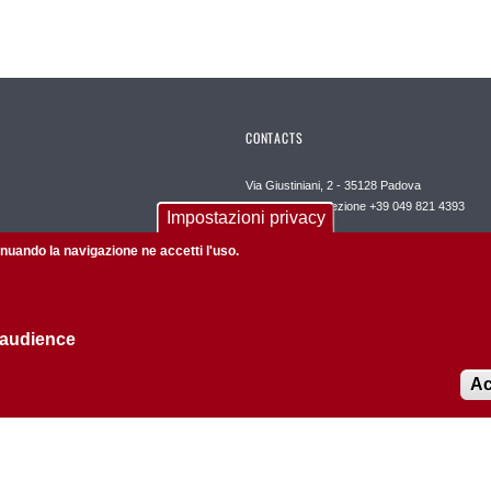
CONTACTS
Via Giustiniani, 2 - 35128 Padova
Segreteria di Direzione +39 049 821 4393
Impostazioni privacy
PEC dipartimento.dctv@pec.unipd.it
tinuando la navigazione ne accetti l'uso.
REDAZIONE helpdesk.dctv@unipd.it
 audience
Ac
Privacy policy
Informazioni su questo sito